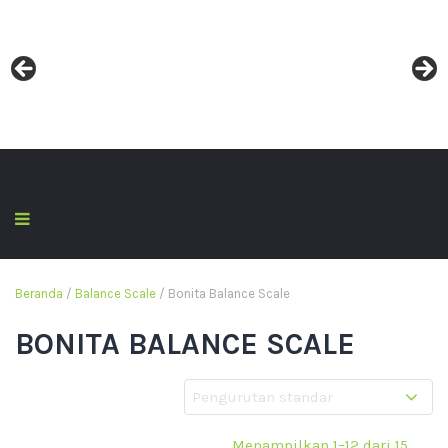
Beranda
/
Balance Scale
/ Bonita Balance Scale
BONITA BALANCE SCALE
Menampilkan 1–12 dari 15