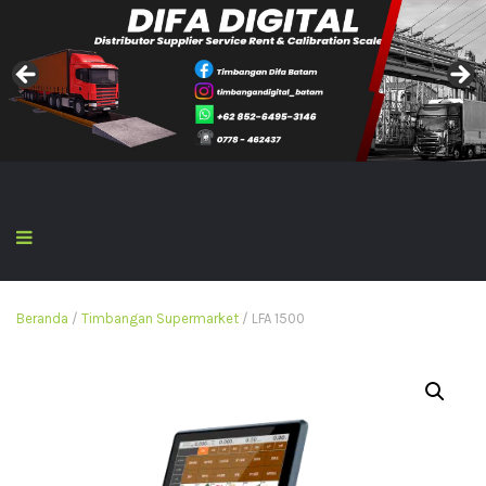
Beranda
/
Timbangan Supermarket
/ LFA 1500