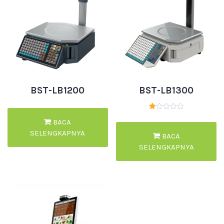
BST-LB1200
BST-LB1300
Dinilai
BACA
1.00
dari
SELENGKAPNYA
5
BACA
SELENGKAPNYA