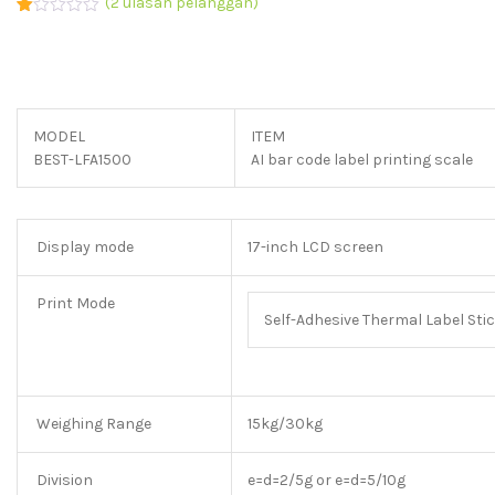
(
2
ulasan pelanggan)
Peringkat
1
1.00
dari
5
berdasarkan
penilaian
pelanggan
MODEL
ITEM
BEST-LFA1500
AI bar code label printing scale
Display mode
17-inch LCD screen
Print Mode
Self-Adhesive Thermal Label St
Weighing Range
15kg/30kg
Division
e=d=2/5g or e=d=5/10g