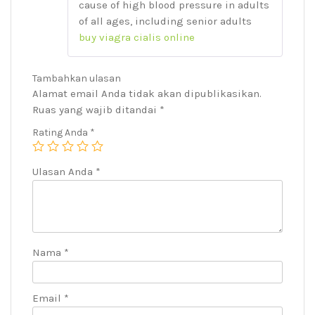
cause of high blood pressure in adults
dari
5
of all ages, including senior adults
buy viagra cialis online
Tambahkan ulasan
Alamat email Anda tidak akan dipublikasikan.
Ruas yang wajib ditandai
*
Rating Anda
*
Ulasan Anda
*
Nama
*
Email
*