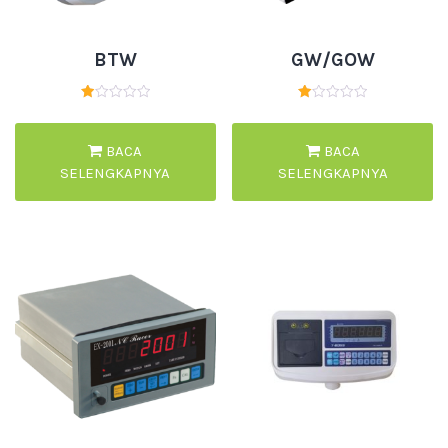
BTW
GW/GOW
Dinilai
Dinilai
1.00
1.00
dari
dari
5
5
BACA
BACA
SELENGKAPNYA
SELENGKAPNYA