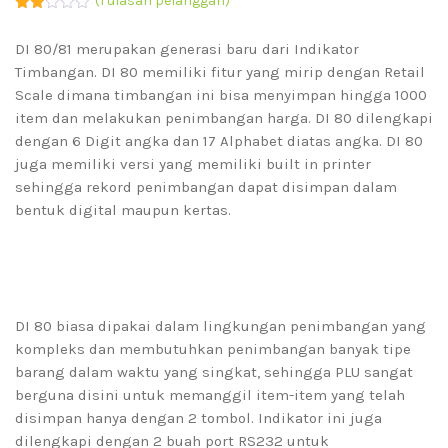
(
1
ulasan pelanggan)
Peringkat
1
2.00
DI 80/81 merupakan generasi baru dari Indikator
dari
5
Timbangan. DI 80 memiliki fitur yang mirip dengan Retail
berdasarkan
penilaian
Scale dimana timbangan ini bisa menyimpan hingga 1000
pelanggan
item dan melakukan penimbangan harga. DI 80 dilengkapi
dengan 6 Digit angka dan 17 Alphabet diatas angka. DI 80
juga memiliki versi yang memiliki built in printer
sehingga rekord penimbangan dapat disimpan dalam
bentuk digital maupun kertas.
DI 80 biasa dipakai dalam lingkungan penimbangan yang
kompleks dan membutuhkan penimbangan banyak tipe
barang dalam waktu yang singkat, sehingga PLU sangat
berguna disini untuk memanggil item-item yang telah
disimpan hanya dengan 2 tombol. Indikator ini juga
dilengkapi dengan 2 buah port RS232 untuk